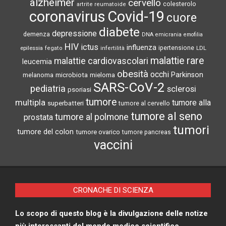
alzheimer
cervello
colesterolo
artrite reumatoide
coronavirus
Covid-19
cuore
diabete
depressione
demenza
DNA
emicrania
emofilia
HIV
ictus
influenza
epilessia
ipertensione
LDL
fegato
infertilità
malattie rare
malattie cardiovascolari
leucemia
obesità
occhi
microbiota
Parkinson
melanoma
mieloma
SARS-CoV-2
pediatria
sclerosi
psoriasi
tumore
multipla
tumore alla
superbatteri
tumore al cervello
tumore al seno
tumore al polmone
prostata
tumori
tumore del colon
tumore ovarico
tumore pancreas
vaccini
CRONACHE DI SCIENZA
Lo scopo di questo blog è la divulgazione delle notize
più interessanti del mondo medico scientifico.