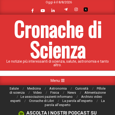
Oggi è il 8/8/2026
Skip
to
content
Cronache di
Scienza
Le notizie più interessanti di scienza, salute, astronomia e tanto
altro.
Primary
Menu
Navigation
Salute
Medicina
Astronomia
Curiosità
Pillole
Menu
di scienza
Video
Fisica
News
Alimentazione
Le associazioni pazienti informano
Archivio video
esperti
Cronache di Libri
La parola all’esperto
La
parola all’esperto
ASCOLTA I NOSTRI PODCAST SU