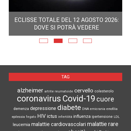
ECLISSE TOTALE DEL 12 AGOSTO 2026:
DOVE SI POTRÀ VEDERE
E
N
TAG
alzheimer
cervello
colesterolo
artrite reumatoide
coronavirus
Covid-19
cuore
diabete
depressione
demenza
DNA
emicrania
emofilia
HIV
ictus
influenza
epilessia
ipertensione
LDL
fegato
infertilità
malattie rare
malattie cardiovascolari
leucemia