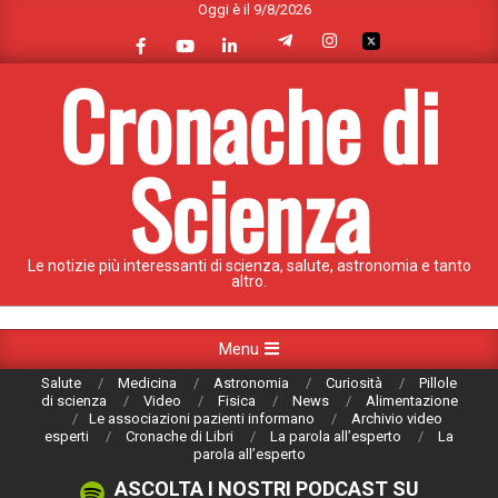
Oggi è il 9/8/2026
Skip
to
content
Cronache di
Scienza
Le notizie più interessanti di scienza, salute, astronomia e tanto
altro.
Primary
Menu
Navigation
Salute
Medicina
Astronomia
Curiosità
Pillole
Menu
di scienza
Video
Fisica
News
Alimentazione
Le associazioni pazienti informano
Archivio video
esperti
Cronache di Libri
La parola all’esperto
La
parola all’esperto
ASCOLTA I NOSTRI PODCAST SU