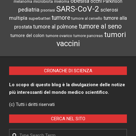
obesità
occhi
microbiota
Parkinson
melanoma
mieloma
SARS-CoV-2
pediatria
sclerosi
psoriasi
tumore
multipla
tumore alla
superbatteri
tumore al cervello
tumore al seno
tumore al polmone
prostata
tumori
tumore del colon
tumore ovarico
tumore pancreas
vaccini
CRONACHE DI SCIENZA
Lo scopo di questo blog è la divulgazione delle notize
più interessanti del mondo medico scientifico.
(c) Tutti i diritti riservati
CERCA NEL SITO
Search