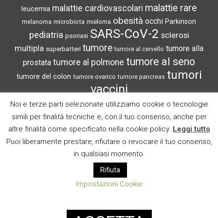
malattie rare
malattie cardiovascolari
leucemia
obesità
occhi
microbiota
Parkinson
melanoma
mieloma
SARS-CoV-2
pediatria
sclerosi
psoriasi
tumore
multipla
tumore alla
superbatteri
tumore al cervello
tumore al seno
tumore al polmone
prostata
tumori
tumore del colon
tumore ovarico
tumore pancreas
vaccini
Noi e terze parti selezionate utilizziamo cookie o tecnologie
simili per finalità tecniche e, con il tuo consenso, anche per
altre finalità come specificato nella cookie policy.
Leggi tutto
CRONACHE DI SCIENZA
Puoi liberamente prestare, rifiutare o revocare il tuo consenso,
in qualsiasi momento.
Lo scopo di questo blog è la divulgazione delle notize
più interessanti del mondo medico scientifico.
Rifiuta
Impostazioni Cookie
(c) Tutti i diritti riservati
CERCA NEL SITO