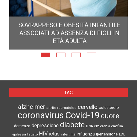
E
SOVRAPPESO E OBESITÀ INFANTILE
ASSOCIATI AD ASSENZA DI FIGLI IN
ETÀ ADULTA
TAG
alzheimer
cervello
colesterolo
artrite reumatoide
coronavirus
Covid-19
cuore
diabete
depressione
demenza
DNA
emicrania
emofilia
HIV
ictus
influenza
epilessia
ipertensione
LDL
fegato
infertilità