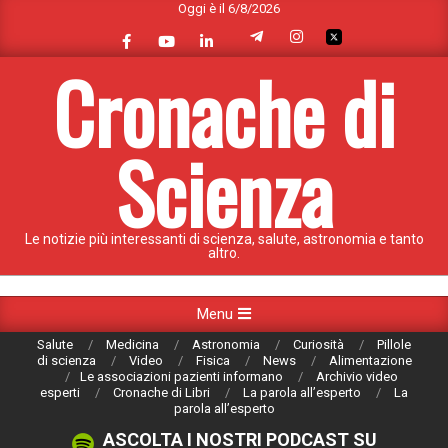
Oggi è il 6/8/2026
Skip
to
content
Cronache di
Scienza
Le notizie più interessanti di scienza, salute, astronomia e tanto
altro.
Primary
Menu
Navigation
Salute
Medicina
Astronomia
Curiosità
Pillole
Menu
di scienza
Video
Fisica
News
Alimentazione
Le associazioni pazienti informano
Archivio video
esperti
Cronache di Libri
La parola all’esperto
La
parola all’esperto
ASCOLTA I NOSTRI PODCAST SU