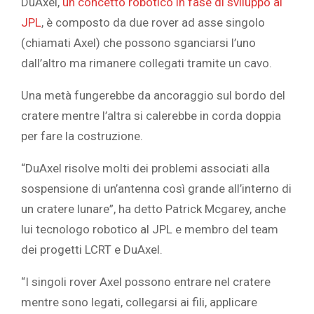
DuAxel,
un concetto robotico in fase di sviluppo al
JPL
, è composto da due rover ad asse singolo
(chiamati Axel) che possono sganciarsi l’uno
dall’altro ma rimanere collegati tramite un cavo.
Una metà fungerebbe da ancoraggio sul bordo del
cratere mentre l’altra si calerebbe in corda doppia
per fare la costruzione.
“DuAxel risolve molti dei problemi associati alla
sospensione di un’antenna così grande all’interno di
un cratere lunare”, ha detto Patrick Mcgarey, anche
lui tecnologo robotico al JPL e membro del team
dei progetti LCRT e DuAxel.
“I singoli rover Axel possono entrare nel cratere
mentre sono legati, collegarsi ai fili, applicare