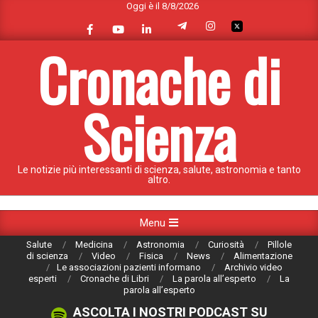
Oggi è il 8/8/2026
Skip
to
content
Cronache di
Scienza
Le notizie più interessanti di scienza, salute, astronomia e tanto
altro.
Primary
Menu
Navigation
Salute
Medicina
Astronomia
Curiosità
Pillole
Menu
di scienza
Video
Fisica
News
Alimentazione
Le associazioni pazienti informano
Archivio video
esperti
Cronache di Libri
La parola all’esperto
La
parola all’esperto
ASCOLTA I NOSTRI PODCAST SU