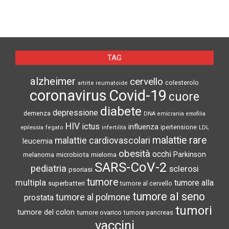
TAG
alzheimer
cervello
colesterolo
artrite reumatoide
coronavirus
Covid-19
cuore
diabete
depressione
demenza
DNA
emicrania
emofilia
HIV
ictus
influenza
epilessia
ipertensione
LDL
fegato
infertilità
malattie rare
malattie cardiovascolari
leucemia
obesità
occhi
microbiota
Parkinson
melanoma
mieloma
SARS-CoV-2
pediatria
sclerosi
psoriasi
tumore
multipla
tumore alla
superbatteri
tumore al cervello
tumore al seno
tumore al polmone
prostata
tumori
tumore del colon
tumore ovarico
tumore pancreas
vaccini