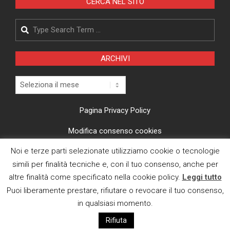
CERCA NEL SITO
Search
ARCHIVI
Archivi
Pagina Privacy Policy
Modifica consenso cookies
Noi e terze parti selezionate utilizziamo cookie o tecnologie
CI TROVI ANCHE SU
simili per finalità tecniche e, con il tuo consenso, anche per
altre finalità come specificato nella cookie policy.
Leggi tutto
Puoi liberamente prestare, rifiutare o revocare il tuo consenso,
in qualsiasi momento.
Rifiuta