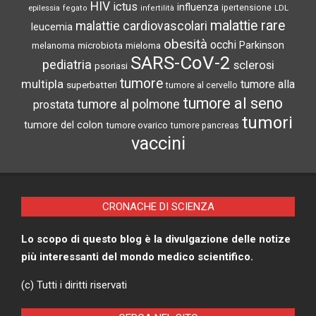
HIV
ictus
influenza
epilessia
ipertensione
LDL
fegato
infertilità
malattie rare
malattie cardiovascolari
leucemia
obesità
occhi
microbiota
Parkinson
melanoma
mieloma
SARS-CoV-2
pediatria
sclerosi
psoriasi
tumore
multipla
tumore alla
superbatteri
tumore al cervello
tumore al seno
tumore al polmone
prostata
tumori
tumore del colon
tumore ovarico
tumore pancreas
vaccini
CRONACHE DI SCIENZA
Lo scopo di questo blog è la divulgazione delle notize
più interessanti del mondo medico scientifico.
(c) Tutti i diritti riservati