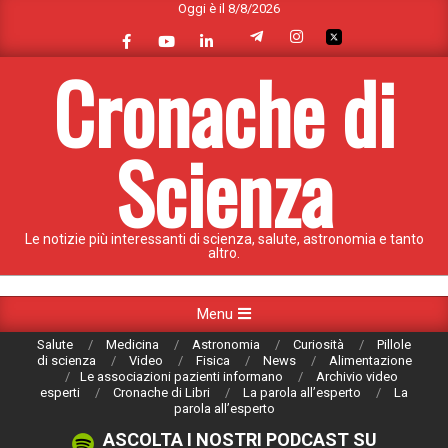
Oggi è il 8/8/2026
Skip
to
content
Cronache di
Scienza
Le notizie più interessanti di scienza, salute, astronomia e tanto
altro.
Primary
Menu
Navigation
Salute
Medicina
Astronomia
Curiosità
Pillole
Menu
di scienza
Video
Fisica
News
Alimentazione
Le associazioni pazienti informano
Archivio video
esperti
Cronache di Libri
La parola all’esperto
La
parola all’esperto
ASCOLTA I NOSTRI PODCAST SU