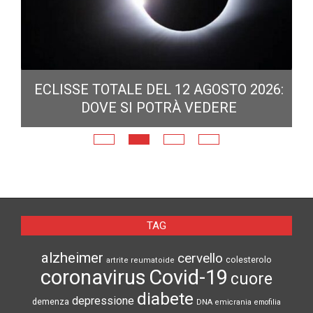
ECLISSE TOTALE DEL 12 AGOSTO 2026:
DOVE SI POTRÀ VEDERE
E
N
TAG
alzheimer
cervello
colesterolo
artrite reumatoide
coronavirus
Covid-19
cuore
diabete
depressione
demenza
DNA
emicrania
emofilia