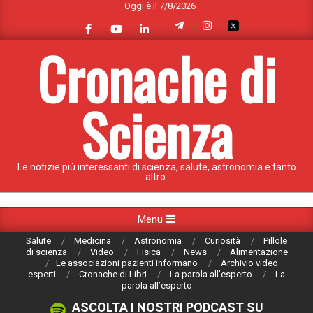
Oggi è il 7/8/2026
Skip
to
content
Cronache di
Scienza
Le notizie più interessanti di scienza, salute, astronomia e tanto
altro.
Primary
Menu
Navigation
Salute
Medicina
Astronomia
Curiosità
Pillole
Menu
di scienza
Video
Fisica
News
Alimentazione
Le associazioni pazienti informano
Archivio video
esperti
Cronache di Libri
La parola all’esperto
La
parola all’esperto
ASCOLTA I NOSTRI PODCAST SU