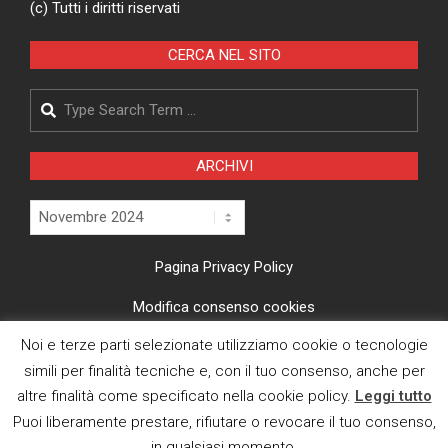
(c) Tutti i diritti riservati
CERCA NEL SITO
Search
ARCHIVI
Archivi
Pagina Privacy Policy
Modifica consenso cookies
Noi e terze parti selezionate utilizziamo cookie o tecnologie
CI TROVI ANCHE SU
simili per finalità tecniche e, con il tuo consenso, anche per
altre finalità come specificato nella cookie policy.
Leggi tutto
Puoi liberamente prestare, rifiutare o revocare il tuo consenso,
in qualsiasi momento.