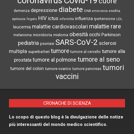
coronavirus
Covid-19
cuore
diabete
depressione
demenza
DNA
emicrania
emofilia
HIV
ictus
influenza
epilessia
ipertensione
LDL
fegato
infertilità
malattie rare
malattie cardiovascolari
leucemia
obesità
occhi
microbiota
Parkinson
melanoma
mieloma
SARS-CoV-2
pediatria
sclerosi
psoriasi
tumore
multipla
tumore alla
superbatteri
tumore al cervello
tumore al seno
tumore al polmone
prostata
tumori
tumore del colon
tumore ovarico
tumore pancreas
vaccini
CRONACHE DI SCIENZA
Lo scopo di questo blog è la divulgazione delle notize
più interessanti del mondo medico scientifico.