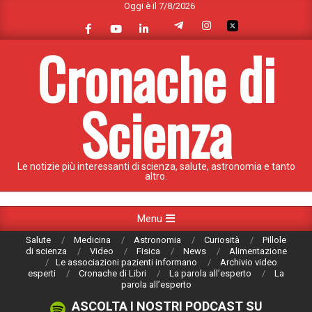
Oggi è il 7/8/2026
Skip
to
content
Cronache di
Scienza
Le notizie più interessanti di scienza, salute, astronomia e tanto
altro.
Primary
Menu
Navigation
Salute
Medicina
Astronomia
Curiosità
Pillole
Menu
di scienza
Video
Fisica
News
Alimentazione
Le associazioni pazienti informano
Archivio video
esperti
Cronache di Libri
La parola all’esperto
La
parola all’esperto
ASCOLTA I NOSTRI PODCAST SU