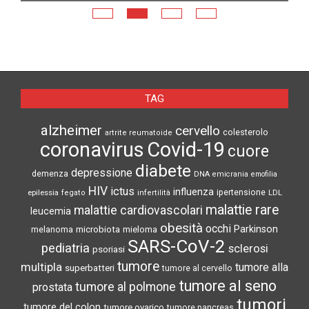
N
TAG
alzheimer
cervello
colesterolo
artrite reumatoide
coronavirus
Covid-19
cuore
diabete
depressione
demenza
DNA
emicrania
emofilia
HIV
ictus
influenza
epilessia
ipertensione
LDL
fegato
infertilità
malattie rare
malattie cardiovascolari
leucemia
obesità
occhi
microbiota
Parkinson
melanoma
mieloma
SARS-CoV-2
pediatria
sclerosi
psoriasi
tumore
multipla
tumore alla
superbatteri
tumore al cervello
tumore al seno
tumore al polmone
prostata
tumori
tumore del colon
tumore ovarico
tumore pancreas