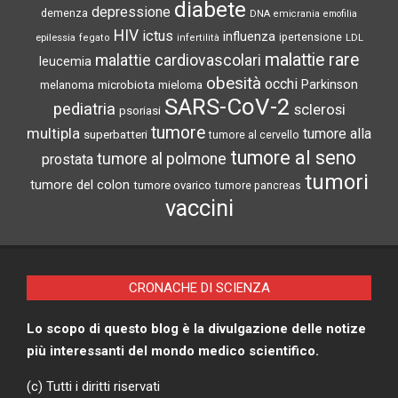
diabete
depressione
demenza
DNA
emicrania
emofilia
HIV
ictus
influenza
epilessia
ipertensione
LDL
fegato
infertilità
malattie rare
malattie cardiovascolari
leucemia
obesità
occhi
microbiota
Parkinson
melanoma
mieloma
SARS-CoV-2
pediatria
sclerosi
psoriasi
tumore
multipla
tumore alla
superbatteri
tumore al cervello
tumore al seno
tumore al polmone
prostata
tumori
tumore del colon
tumore ovarico
tumore pancreas
vaccini
CRONACHE DI SCIENZA
Lo scopo di questo blog è la divulgazione delle notize
più interessanti del mondo medico scientifico.
(c) Tutti i diritti riservati