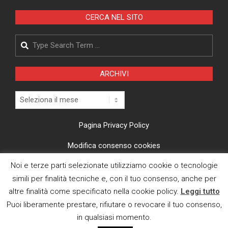
CERCA NEL SITO
Search
ARCHIVI
Archivi
Pagina Privacy Policy
Modifica consenso cookies
Noi e terze parti selezionate utilizziamo cookie o tecnologie
CI TROVI ANCHE SU
simili per finalità tecniche e, con il tuo consenso, anche per
altre finalità come specificato nella cookie policy.
Leggi tutto
Puoi liberamente prestare, rifiutare o revocare il tuo consenso,
in qualsiasi momento.