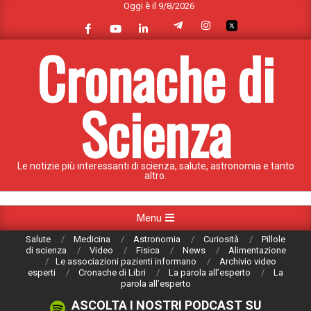
Oggi è il 9/8/2026
Skip
to
content
Cronache di
Scienza
Le notizie più interessanti di scienza, salute, astronomia e tanto
altro.
Primary
Menu
Navigation
Salute
Medicina
Astronomia
Curiosità
Pillole
Menu
di scienza
Video
Fisica
News
Alimentazione
Le associazioni pazienti informano
Archivio video
esperti
Cronache di Libri
La parola all’esperto
La
parola all’esperto
ASCOLTA I NOSTRI PODCAST SU