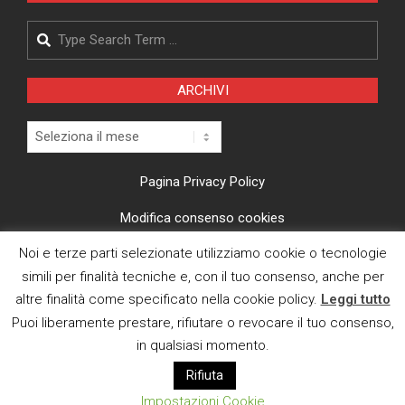
Search
ARCHIVI
Archivi
Pagina Privacy Policy
Modifica consenso cookies
Noi e terze parti selezionate utilizziamo cookie o tecnologie
CI TROVI ANCHE SU
simili per finalità tecniche e, con il tuo consenso, anche per
altre finalità come specificato nella cookie policy.
Leggi tutto
Puoi liberamente prestare, rifiutare o revocare il tuo consenso,
in qualsiasi momento.
Rifiuta
E MAIL
Impostazioni Cookie