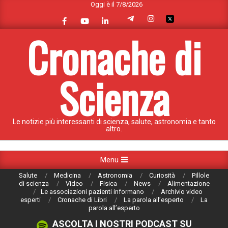
Oggi è il 7/8/2026
Skip
to
content
Cronache di
Scienza
Le notizie più interessanti di scienza, salute, astronomia e tanto
altro.
Primary
Menu
Navigation
Salute
Medicina
Astronomia
Curiosità
Pillole
Menu
di scienza
Video
Fisica
News
Alimentazione
Le associazioni pazienti informano
Archivio video
esperti
Cronache di Libri
La parola all’esperto
La
parola all’esperto
ASCOLTA I NOSTRI PODCAST SU