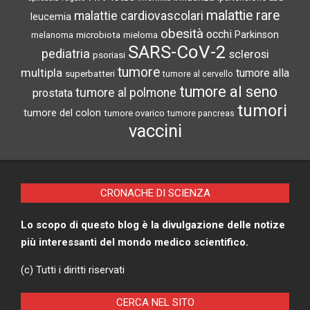
malattie rare
malattie cardiovascolari
leucemia
obesità
occhi
microbiota
Parkinson
melanoma
mieloma
SARS-CoV-2
pediatria
sclerosi
psoriasi
tumore
multipla
tumore alla
superbatteri
tumore al cervello
tumore al seno
tumore al polmone
prostata
tumori
tumore del colon
tumore ovarico
tumore pancreas
vaccini
CRONACHE DI SCIENZA
Lo scopo di questo blog è la divulgazione delle notize
più interessanti del mondo medico scientifico.
(c) Tutti i diritti riservati
CERCA NEL SITO