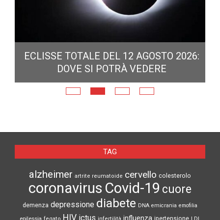
ECLISSE TOTALE DEL 12 AGOSTO 2026:
DOVE SI POTRÀ VEDERE
E
N
TAG
alzheimer
cervello
colesterolo
artrite reumatoide
coronavirus
Covid-19
cuore
diabete
depressione
demenza
DNA
emicrania
emofilia
HIV
ictus
influenza
epilessia
ipertensione
LDL
fegato
infertilità