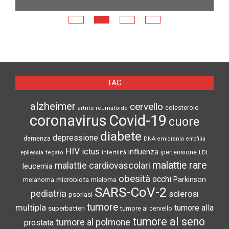
E
N
TAG
alzheimer
cervello
colesterolo
artrite reumatoide
coronavirus
Covid-19
cuore
diabete
depressione
demenza
DNA
emicrania
emofilia
HIV
ictus
influenza
epilessia
ipertensione
LDL
fegato
infertilità
malattie rare
malattie cardiovascolari
leucemia
obesità
occhi
microbiota
Parkinson
melanoma
mieloma
SARS-CoV-2
pediatria
sclerosi
psoriasi
tumore
multipla
tumore alla
superbatteri
tumore al cervello
tumore al seno
tumore al polmone
prostata