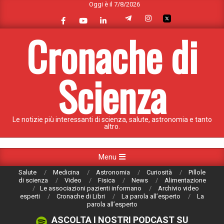
Oggi è il 7/8/2026
Skip
to
content
Cronache di
Scienza
Le notizie più interessanti di scienza, salute, astronomia e tanto
altro.
Primary
Menu
Navigation
Salute
Medicina
Astronomia
Curiosità
Pillole
Menu
di scienza
Video
Fisica
News
Alimentazione
Le associazioni pazienti informano
Archivio video
esperti
Cronache di Libri
La parola all’esperto
La
parola all’esperto
ASCOLTA I NOSTRI PODCAST SU