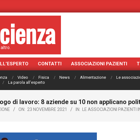
cienza
altro.
ALL’ESPERTO
CONTATTI
ASSOCIAZIONI PAZIENTI
T
ienza
Video
Fisica
News
Alimentazione
Le associazi
La parola all’esperto
luogo di lavoro: 8 aziende su 10 non applicano poli
IONE
ON:
23 NOVEMBRE 2021
IN:
LE ASSOCIAZIONI PAZIENTI