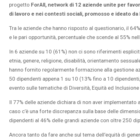
progetto
ForAll, network di 12 aziende unite per favo
di lavoro e nei contesti sociali, promosso e ideato da
Tra le aziende che hanno risposto al questionario, il 64% 
e le pari opportunità, percentuale che scende al 55% ne
L’ATTIVIT
RIVELA LE M
In 6 aziende su 10 (61%) non ci sono riferimenti espliciti
PERSONE 
etnia, genere, religione, disabilità, orientamento sessua
hanno fornito regolarmente formazione alla gestione azie
50 dipendenti appena 1 su 10 (13% fino a 10 dipendenti,
evento sulle tematiche di Diversità, Equità ed Inclusion
Il 77% delle aziende dichiara di non aver implementato al
caso c’è una forte discrepanza sulla base delle dimensi
dipendenti al 46% delle grandi aziende con oltre 250 di
Ancora tanto da fare anche sul tema dell’equità di gener