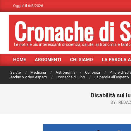
Skip
Oggi è il 6/8/2026
to
Cronache di S
content
Le notizie più interessanti di scienza, salute, astronomia e tanto 
HOME
ARGOMENTI
CHI SIAMO
LA PAROLA 
Primary
Navigation
Salute
Medicina
Astronomia
Curiosità
Pillole di sc
Menu
Archivio video esperti
Cronache di Libri
La parola all’esperto
Disabilità sul 
BY:
REDAZ