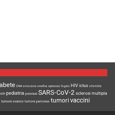
iabete
HIV
ictus
epilessia
DNA
emicrania
emofilia
fegato
infertilità
SARS-CoV-2
pediatria
sclerosi multipla
son
psoriasi
vaccini
tumori
tumore ovarico
tumore pancreas