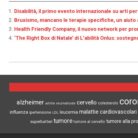
Disabilità, il primo evento internazionale su arti pe
Bruxismo, mancano le terapie specifiche, un aiuto a
Health Friendly Company, il nuovo network per pro
‘The Right Box di Natale’ di L’abilità Onlus: sostegn
2021-
11-
23
coro
alzheimer
cervello
colesterolo
artrite reumatoide
malattie cardiovascolari
influenza
leucemia
ipertensione
LDL
tumore
tumore alla pr
superbatteri
tumore al cervello