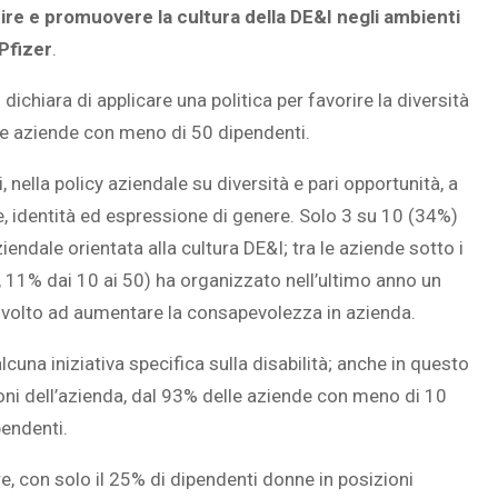
rire e promuovere la cultura della DE&I negli ambienti
 Pfizer
.
dichiara di applicare una politica per favorire la diversità
SOVRAPPESO E OBESIT
lle aziende con meno di 50 dipendenti.
À CEREBRALE
INFANTILE ASSOCIATI A
ELODIE CHE LE
ASSENZA DI FIGLI IN ET
, nella policy aziendale su diversità e pari opportunità, a
IMMAGINANO
ADULTA
le, identità ed espressione di genere. Solo 3 su 10 (34%)
ndale orientata alla cultura DE&I; tra le aziende sotto i
 11% dai 10 ai 50) ha organizzato nell’ultimo anno un
e volto ad aumentare la consapevolezza in azienda.
cuna iniziativa specifica sulla disabilità; anche in questo
oni dell’azienda, dal 93% delle aziende con meno di 10
pendenti.
e, con solo il 25% di dipendenti donne in posizioni