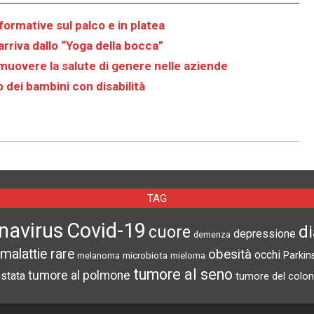
rformative sul palco e in platea
rriva dallo “Yoga della bocca”
muovere la salute di genere nelle aziende
o dei bambini con disabilità
TAG
navirus
Covid-19
d
cuore
depressione
demenza
malattie rare
obesità
occhi
microbiota
Parkin
melanoma
mieloma
tumore al seno
tumore al polmone
ostata
tumore del colon