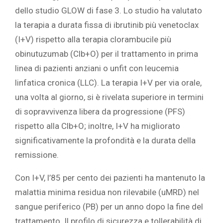
dello studio GLOW di fase 3. Lo studio ha valutato
la terapia a durata fissa di ibrutinib più venetoclax
(I+V) rispetto alla terapia clorambucile più
obinutuzumab (Clb+O) per il trattamento in prima
linea di pazienti anziani o unfit con leucemia
linfatica cronica (LLC). La terapia I+V per via orale,
una volta al giorno, si è rivelata superiore in termini
di sopravvivenza libera da progressione (PFS)
rispetto alla Clb+O; inoltre, I+V ha migliorato
significativamente la profondità e la durata della
remissione.
Con I+V, l’85 per cento dei pazienti ha mantenuto la
malattia minima residua non rilevabile (uMRD) nel
sangue periferico (PB) per un anno dopo la fine del
trattamento. Il profilo di sicurezza e tollerabilità di