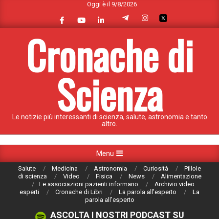
Oggi è il 9/8/2026
Skip
to
content
Cronache di
Scienza
Le notizie più interessanti di scienza, salute, astronomia e tanto
altro.
Primary
Menu
Navigation
Salute
Medicina
Astronomia
Curiosità
Pillole
Menu
di scienza
Video
Fisica
News
Alimentazione
Le associazioni pazienti informano
Archivio video
esperti
Cronache di Libri
La parola all’esperto
La
parola all’esperto
ASCOLTA I NOSTRI PODCAST SU