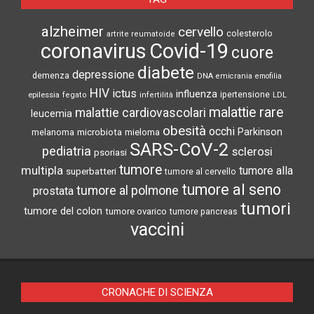
alzheimer
cervello
colesterolo
artrite reumatoide
coronavirus
Covid-19
cuore
diabete
depressione
demenza
DNA
emicrania
emofilia
HIV
ictus
influenza
epilessia
ipertensione
LDL
fegato
infertilità
malattie rare
malattie cardiovascolari
leucemia
obesità
occhi
microbiota
Parkinson
melanoma
mieloma
SARS-CoV-2
pediatria
sclerosi
psoriasi
tumore
multipla
tumore alla
superbatteri
tumore al cervello
tumore al seno
tumore al polmone
prostata
tumori
tumore del colon
tumore ovarico
tumore pancreas
vaccini
CRONACHE DI SCIENZA