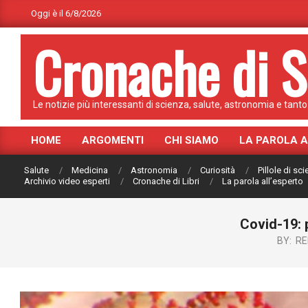
Skip
Oggi è il 6/8/2026
to
Cronache di S
content
Le notizie più interessanti di scienza, salute, astronomia e tanto 
HOME
ARGOMENTI
CHI SIAMO
LA PAROLA 
Primary
Navigation
Salute
Medicina
Astronomia
Curiosità
Pillole di sc
Menu
Archivio video esperti
Cronache di Libri
La parola all’esperto
Covid-19: p
BY:
RE