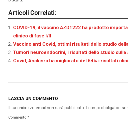
Articoli Correlati:
COVID-19, il vaccino AZD1222 ha prodotto important
clinico di fase I/II
Vaccino anti Covid, ottimi risultati dello studio del
Tumori neuroendocrini, i risultati dello studio sull
Covid, Anakinra ha migliorato del 64% i risultati cli
2020-
05-
LASCIA UN COMMENTO
08
Il tuo indirizzo email non sarà pubblicato.
I campi obbligatori s
Commento
*