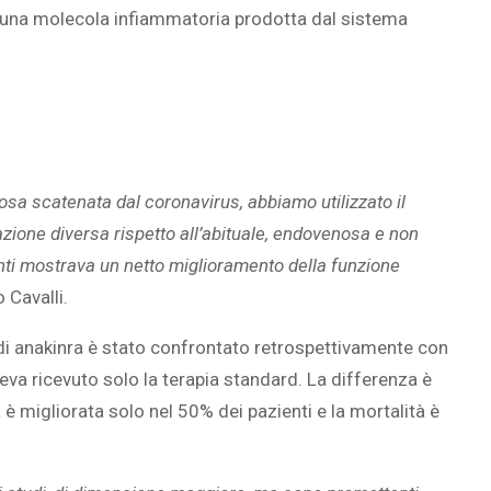
, una molecola infiammatoria prodotta dal sistema
SOVRAPPESO E OBESIT
À CEREBRALE
INFANTILE ASSOCIATI A
ELODIE CHE LE
ASSENZA DI FIGLI IN ET
IMMAGINANO
ADULTA
sa scatenata dal coronavirus, abbiamo utilizzato il
ione diversa rispetto all’abituale, endovenosa e non
enti mostrava un netto miglioramento della funzione
o Cavalli.
 di anakinra è stato confrontato retrospettivamente con
veva ricevuto solo la terapia standard. La differenza è
 è migliorata solo nel 50% dei pazienti e la mortalità è