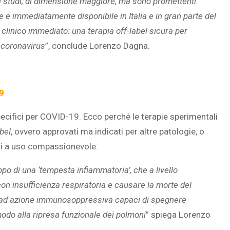
ori studi, di dimensione maggiore, ma sono promettenti.
 e immediatamente disponibile in Italia e in gran parte del
clinico immediato: una terapia off-label sicura per
 coronavirus
”, conclude Lorenzo Dagna.
9
cifici per COVID-19. Ecco perché le terapie sperimentali
bel
, ovvero approvati ma indicati per altre patologie, o
ti a uso compassionevole.
po di una ‘tempesta infiammatoria’, che a livello
n insufficienza respiratoria e causare la morte del
le ad azione immunosoppressiva capaci di spegnere
modo alla ripresa funzionale dei polmoni
” spiega Lorenzo