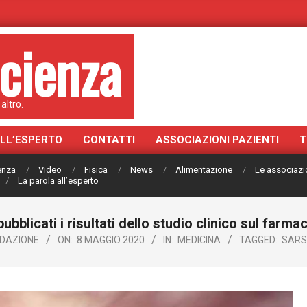
cienza
altro.
ALL’ESPERTO
CONTATTI
ASSOCIAZIONI PAZIENTI
T
ienza
Video
Fisica
News
Alimentazione
Le associazi
La parola all’esperto
ubblicati i risultati dello studio clinico sul farm
DAZIONE
ON:
8 MAGGIO 2020
IN:
MEDICINA
TAGGED:
SARS