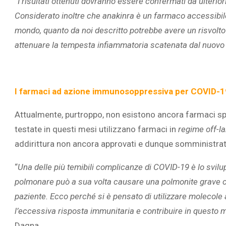
“
I risultati ottenuti dovranno essere confermati da ulteri
Considerato inoltre che anakinra è un farmaco accessibile
mondo, quanto da noi descritto potrebbe avere un risvolto 
attenuare la tempesta infiammatoria scatenata dal nuovo
I farmaci ad azione immunosoppressiva per COVID-1
Attualmente, purtroppo, non esistono ancora farmaci spe
testate in questi mesi utilizzano farmaci in
regime off-la
addirittura non ancora approvati e dunque somministra
“
Una delle più temibili complicanze di COVID-19 è lo svilup
polmonare può a sua volta causare una polmonite grave co
paziente. Ecco perché si è pensato di utilizzare moleco
l’eccessiva risposta immunitaria e contribuire in questo 
Dagna.