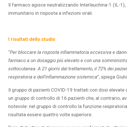
Il farmaco agisce neutralizzando Interleuchina-1 (IL-1)
immunitario in risposta a infezioni virali.
L’ATTIVIT
I risultati dello studio
RIVELA LE M
PERSONE 
“
Per bloccare la risposta infiammatoria eccessiva e danno
farmaco a un dosaggio più elevato e con una somministraz
sottocutanea. A 21 giorni dal trattamento, il 72% dei pazi
respiratoria e dell’infiammazione sistemica
”, spiega Giuli
Il gruppo di pazienti COVID-19 trattati con dosi elevate
un gruppo di controllo di 16 pazienti che, al contrario, a
notevole: nel gruppo di controllo la funzione respiratoria
risultata essere quattro volte superiore.