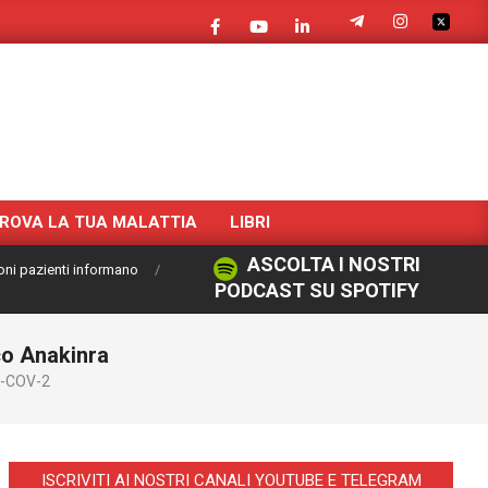
ROVA LA TUA MALATTIA
LIBRI
ASCOLTA I NOSTRI
oni pazienti informano
PODCAST SU SPOTIFY
aco Anakinra
-COV-2
ISCRIVITI AI NOSTRI CANALI YOUTUBE E TELEGRAM