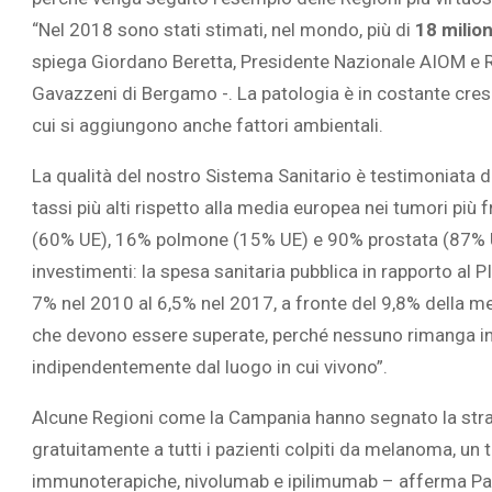
“Nel 2018 sono stati stimati, nel mondo, più di
18 milion
spiega Giordano Beretta, Presidente Nazionale AIOM e 
Gavazzeni di Bergamo -. La patologia è in costante crescit
cui si aggiungono anche fattori ambientali.
L’ATTIVIT
RIVELA LE M
La qualità del nostro Sistema Sanitario è testimoniata d
PERSONE 
tassi più alti rispetto alla media europea nei tumori pi
(60% UE), 16% polmone (15% UE) e 90% prostata (87% UE
investimenti: la spesa sanitaria pubblica in rapporto al 
7% nel 2010 al 6,5% nel 2017, a fronte del 9,8% della me
che devono essere superate, perché nessuno rimanga indi
indipendentemente dal luogo in cui vivono”.
Alcune Regioni come la Campania hanno segnato la strada.
gratuitamente a tutti i pazienti colpiti da melanoma, un
immunoterapiche, nivolumab e ipilimumab – afferma Paol