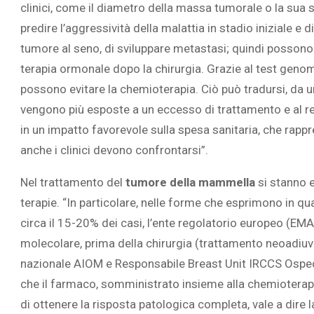
clinici, come il diametro della massa tumorale o la sua 
predire l’aggressività della malattia in stadio iniziale e 
tumore al seno, di sviluppare metastasi; quindi possono
terapia ormonale dopo la chirurgia. Grazie al test genom
possono evitare la chemioterapia. Ciò può tradursi, da un 
vengono più esposte a un eccesso di trattamento e al rela
in un impatto favorevole sulla spesa sanitaria, che ra
anche i clinici devono confrontarsi”.
Nel trattamento del
tumore della mammella
si stanno e
terapie. “In particolare, nelle forme che esprimono in q
circa il 15-20% dei casi, l’ente regolatorio europeo (EM
molecolare, prima della chirurgia (trattamento neoadiu
nazionale AIOM e Responsabile Breast Unit IRCCS Ospeda
che il farmaco, somministrato insieme alla chemioterapia
di ottenere la risposta patologica completa, vale a dire