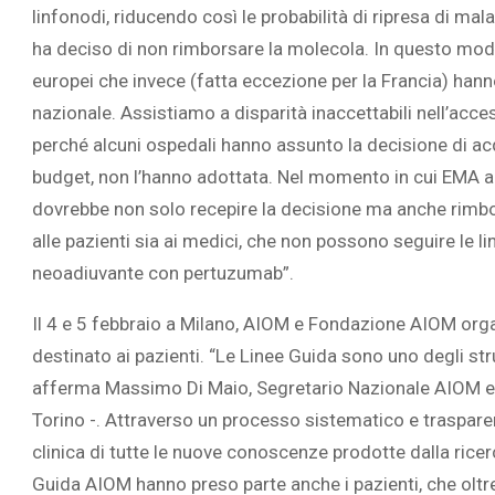
linfonodi, riducendo così le probabilità di ripresa di mal
ha deciso di non rimborsare la molecola. In questo modo,
europei che invece (fatta eccezione per la Francia) hanno
nazionale. Assistiamo a disparità inaccettabili nell’acces
perché alcuni ospedali hanno assunto la decisione di acqu
budget, non l’hanno adottata. Nel momento in cui EMA a
dovrebbe non solo recepire la decisione ma anche rimbors
alle pazienti sia ai medici, che non possono seguire le 
neoadiuvante con pertuzumab”.
Il 4 e 5 febbraio a Milano, AIOM e Fondazione AIOM org
destinato ai pazienti. “Le Linee Guida sono uno degli str
afferma Massimo Di Maio, Segretario Nazionale AIOM e D
Torino -. Attraverso un processo sistematico e trasparen
clinica di tutte le nuove conoscenze prodotte dalla ricer
Guida AIOM hanno preso parte anche i pazienti, che oltre ai