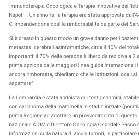
Immunoterapia Oncologica e Terapie Innovative dell’Ist
Napoli -. Un anno fa, la terapia era stata approvata dall’
C, impendendone così la rimborsabilità da parte del Serv
Si è creato in questo modo un grave danno per i pazienti
metastasi cerebrali asintomatiche, circa il 40% del total
importanti: il 70% delle persone è libero da recidiva a 2
prima opzione dalle maggiori linee guida internazionali in
ancora rimborsata, chiediamo che le Istituzioni locali s
aspettare”.
La Lombardia è stata apripista sui test genomici, stabil
con carcinoma della mammella in stadio iniziale (positivo
prima Regione ad adottare un provvedimento di questo t
nazionale AIOM e Direttore Oncologia Ospedale Sacco di
informazioni sulla natura di alcuni tumori, in particol