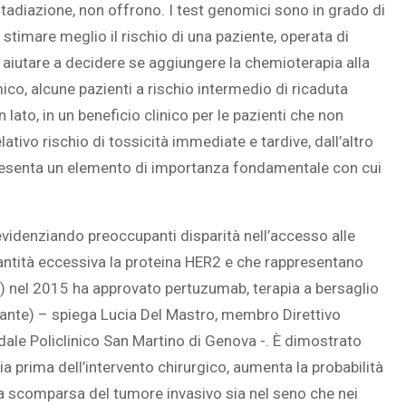
stadiazione, non offrono. I test genomici sono in grado di
di stimare meglio il rischio di una paziente, operata di
 aiutare a decidere se aggiungere la chemioterapia alla
ico, alcune pazienti a rischio intermedio di ricaduta
lato, in un beneficio clinico per le pazienti che non
tivo rischio di tossicità immediate e tardive, dall’altro
ppresenta un elemento di importanza fondamentale con cui
videnziando preoccupanti disparità nell’accesso alle
uantità eccessiva la proteina HER2 e che rappresentano
A) nel 2015 ha approvato pertuzumab, terapia a bersaglio
vante) – spiega Lucia Del Mastro, membro Direttivo
le Policlinico San Martino di Genova -. È dimostrato
 prima dell’intervento chirurgico, aumenta la probabilità
 la scomparsa del tumore invasivo sia nel seno che nei