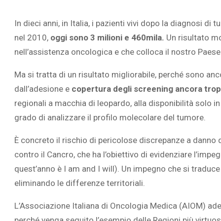
In dieci anni, in Italia, i pazienti vivi dopo la diagnosi
nel 2010,
oggi sono 3 milioni e 460mila.
Un risultato mo
nell’assistenza oncologica e che colloca il nostro Paese 
Ma si tratta di un risultato migliorabile, perché sono anc
dall’adesione e
copertura degli screening ancora trop
regionali a macchia di leopardo, alla disponibilità solo in 
grado di analizzare il profilo molecolare del tumore.
È concreto il rischio di pericolose discrepanze a danno 
contro il Cancro, che ha l’obiettivo di evidenziare l’impe
quest’anno è I am and I will). Un impegno che si traduce 
eliminando le differenze territoriali.
L’Associazione Italiana di Oncologia Medica (AIOM) aderis
perché venga seguito l’esempio delle Regioni più virtuose