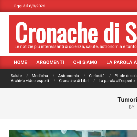
Skip
Oggi è il 6/8/2026
to
Cronache di S
content
Le notizie più interessanti di scienza, salute, astronomia e tanto 
HOME
ARGOMENTI
CHI SIAMO
LA PAROLA 
Primary
Navigation
Salute
Medicina
Astronomia
Curiosità
Pillole di sc
Menu
Archivio video esperti
Cronache di Libri
La parola all’esperto
Tumori:
BY: