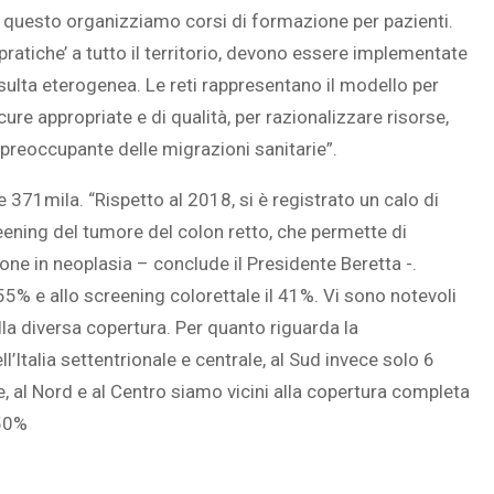
r questo organizziamo corsi di formazione per pazienti.
ratiche’ a tutto il territorio, devono essere implementate
risulta eterogenea. Le reti rappresentano il modello per
cure appropriate e di qualità, per razionalizzare risorse,
 preoccupante delle migrazioni sanitarie”.
e 371mila. “Rispetto al 2018, si è registrato un calo di
creening del tumore del colon retto, che permette di
ione in neoplasia – conclude il Presidente Beretta -.
5% e allo screening colorettale il 41%. Vi sono notevoli
la diversa copertura. Per quanto riguarda la
talia settentrionale e centrale, al Sud invece solo 6
e, al Nord e al Centro siamo vicini alla copertura completa
 50%