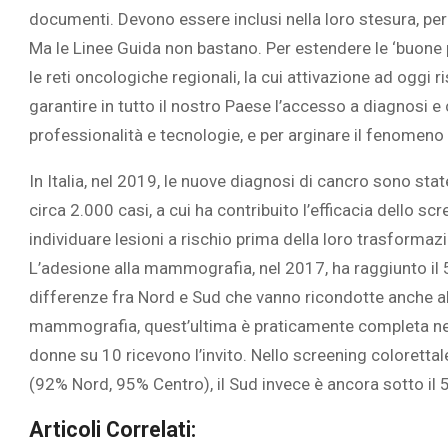
documenti. Devono essere inclusi nella loro stesura, pe
Ma le Linee Guida non bastano. Per estendere le ‘buone p
le reti oncologiche regionali, la cui attivazione ad oggi 
garantire in tutto il nostro Paese l’accesso a diagnosi e 
professionalità e tecnologie, e per arginare il fenomeno
In Italia, nel 2019, le nuove diagnosi di cancro sono stat
circa 2.000 casi, a cui ha contribuito l’efficacia dello s
individuare lesioni a rischio prima della loro trasformaz
L’adesione alla mammografia, nel 2017, ha raggiunto il 5
differenze fra Nord e Sud che vanno ricondotte anche al
mammografia, quest’ultima è praticamente completa nell’I
donne su 10 ricevono l’invito. Nello screening colorettal
(92% Nord, 95% Centro), il Sud invece è ancora sotto il
Articoli Correlati: