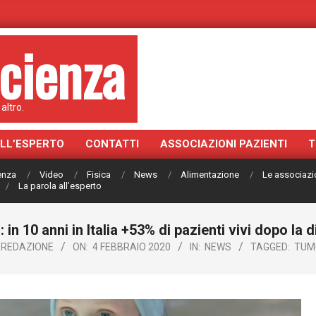
cienza
altro.
ALL’ESPERTO
CONTATTI
ASSOCIAZIONI PAZIENTI
T
ienza
Video
Fisica
News
Alimentazione
Le associazi
La parola all’esperto
 in 10 anni in Italia +53% di pazienti vivi dopo la 
REDAZIONE
ON:
4 FEBBRAIO 2020
IN:
NEWS
TAGGED:
TUM