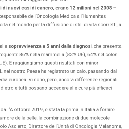
i di nuovi casi di cancro, erano 12 milioni nel 2008 –
Responsabile dell’Oncologia Medica all’Humanitas
a nel mondo per la diffusione di stili di vita scorretti, a
SOVRAPPESO E OBESIT
À CEREBRALE
INFANTILE ASSOCIATI A
ELODIE CHE LE
ASSENZA DI FIGLI IN ET
alla
sopravvivenza a 5 anni dalla diagnosi
, che presenta
IMMAGINANO
ADULTA
ù frequenti: 86% nella mammella (83% UE), 64% nel colon
). E raggiungiamo questi risultati con minori
PIL nel nostro Paese ha registrato un calo, passando dal
dia europea. Vi sono, però, ancora differenze regionali
etro e tutti possano accedere alle cure più efficaci
 “A ottobre 2019, è stata la prima in Italia a fornire
 tumore della pelle, la combinazione di due molecole
o Ascierto, Direttore dell’Unità di Oncologia Melanoma,