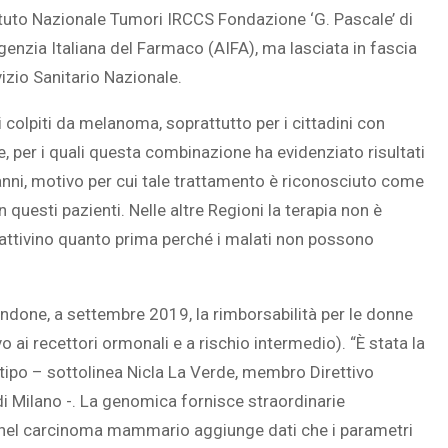
ituto Nazionale Tumori IRCCS Fondazione ‘G. Pascale’ di
Agenzia Italiana del Farmaco (AIFA), ma lasciata in fascia
izio Sanitario Nazionale.
 colpiti da melanoma, soprattutto per i cittadini con
e, per i quali questa combinazione ha evidenziato risultati
 anni, motivo per cui tale trattamento è riconosciuto come
 questi pazienti. Nelle altre Regioni la terapia non è
i attivino quanto prima perché i malati non possono
endone, a settembre 2019, la rimborsabilità per le donne
 ai recettori ormonali e a rischio intermedio). “È stata la
ipo – sottolinea Nicla La Verde, membro Direttivo
 Milano -. La genomica fornisce straordinarie
are nel carcinoma mammario aggiunge dati che i parametri