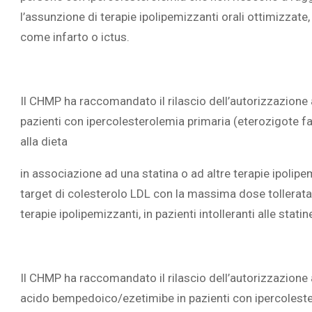
l’assunzione di terapie ipolipemizzanti orali ottimizzate,
come infarto o ictus.
L’ATTIVIT
Il CHMP ha raccomandato il rilascio dell’autorizzazion
RIVELA LE M
pazienti con ipercolesterolemia primaria (eterozigote fa
PERSONE 
alla dieta
in associazione ad una statina o ad altre terapie ipolipe
target di colesterolo LDL con la massima dose tollerata
terapie ipolipemizzanti, in pazienti intolleranti alle stati
Il CHMP ha raccomandato il rilascio dell’autorizzazione
acido bempedoico/ezetimibe in pazienti con ipercolester