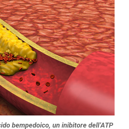
cido bempedoico, un inibitore dell’ATP