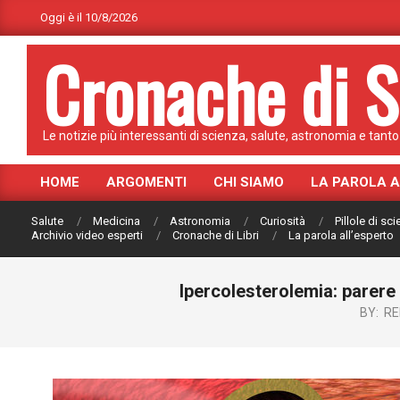
Skip
Oggi è il 10/8/2026
to
Cronache di S
content
Le notizie più interessanti di scienza, salute, astronomia e tanto 
HOME
ARGOMENTI
CHI SIAMO
LA PAROLA 
Primary
Navigation
Salute
Medicina
Astronomia
Curiosità
Pillole di sc
Menu
Archivio video esperti
Cronache di Libri
La parola all’esperto
Ipercolesterolemia: parere
BY:
RE