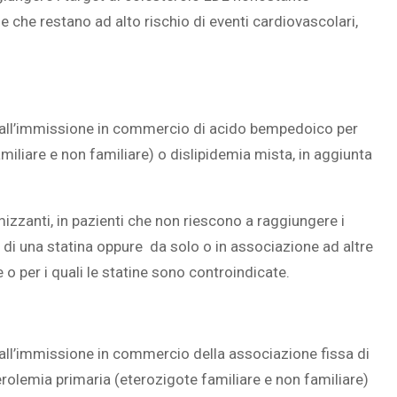
 e che restano ad alto rischio di eventi cardiovascolari,
SOVRAPPESO E OBESIT
À CEREBRALE
INFANTILE ASSOCIATI A
e all’immissione in commercio di acido bempedoico per
ELODIE CHE LE
ASSENZA DI FIGLI IN ET
miliare e non familiare) o dislipidemia mista, in aggiunta
IMMAGINANO
ADULTA
mizzanti, in pazienti che non riescono a raggiungere i
 di una statina oppure da solo o in associazione ad altre
ne o per i quali le statine sono controindicate.
 all’immissione in commercio della associazione fissa di
olemia primaria (eterozigote familiare e non familiare)