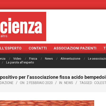
cienza
altro.
ALL’ESPERTO
CONTATTI
ASSOCIAZIONI PAZIENTI
T
ienza
Video
Fisica
News
Alimentazione
Le associazi
La parola all’esperto
 positivo per l’associazione fissa acido bemped
DAZIONE
ON:
2 FEBBRAIO 2020
IN:
NEWS
TAGGED:
COLES