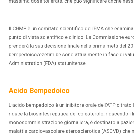
massima dose tollerata, che può significare anche ness
Il CHMP è un comitato scientifico dell’EMA che esamina le
punto di vista scientifico e clinico. La Commissione eu
prenderà la sua decisione finale nella prima metà del 2
bempedoico/ezetimibe sono attualmente in fase di valu
Administration (FDA) statunitense.
Acido Bempedoico
L’acido bempedoico è un inibitore orale dell’ATP citrato
riduce la biosintesi epatica del colesterolo, riducendo i li
monosomministrazione giornaliera, è destinato a pazienti
malattia cardiovascolare aterosclerotica (ASCVD) che ne