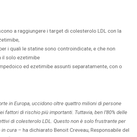
escono a raggiungere i target di colesterolo LDL con la
zetimibe,
 per i quali le statine sono controindicate, e che non
 il solo ezetimibe
 bempedoico ed ezetimibe assunti separatamente, con o
rte in Europa, uccidono oltre quattro milioni di persone
i fattori di rischio più importanti. Tuttavia, ben l’80% delle
tivi di colesterolo LDL
.
Questo non è solo frustrante per
o in cura –
ha dichiarato Benoit Creveau, Responsabile del