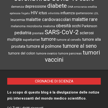
diabete
depressione
demenza
DNA
emicrania
emofilia
HIV
ictus
influenza
epilessia
ipertensione
LDL
fegato
infertilità
malattie rare
malattie cardiovascolari
leucemia
obesità
occhi
microbiota
Parkinson
melanoma
mieloma
SARS-CoV-2
pediatria
sclerosi
psoriasi
tumore
multipla
tumore alla
superbatteri
tumore al cervello
tumore al seno
tumore al polmone
prostata
tumori
tumore del colon
tumore ovarico
tumore pancreas
vaccini
CRONACHE DI SCIENZA
Lo scopo di questo blog è la divulgazione delle notize
più interessanti del mondo medico scientifico.