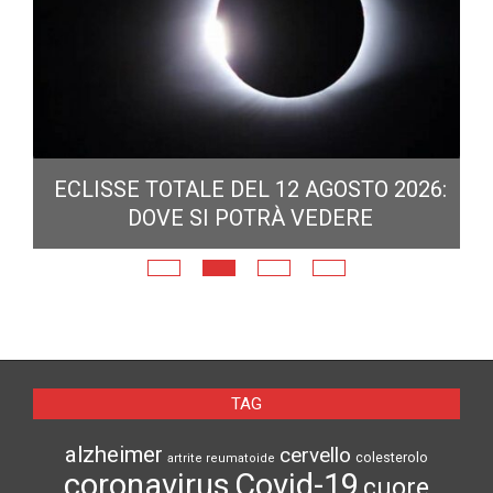
ECLISSE TOTALE DEL 12 AGOSTO 2026:
DOVE SI POTRÀ VEDERE
E
N
TAG
alzheimer
cervello
colesterolo
artrite reumatoide
coronavirus
Covid-19
cuore