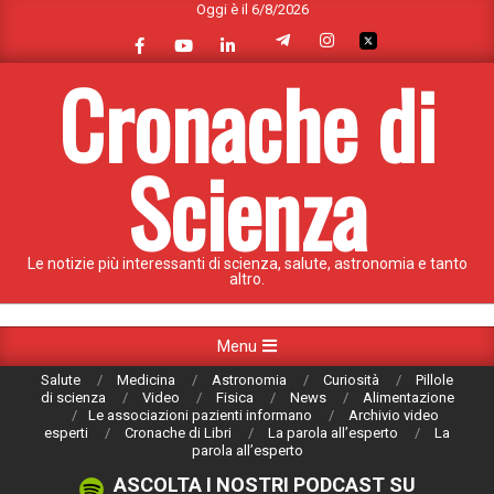
Oggi è il 6/8/2026
Skip
to
content
Cronache di
Scienza
Le notizie più interessanti di scienza, salute, astronomia e tanto
altro.
Primary
Menu
Navigation
Salute
Medicina
Astronomia
Curiosità
Pillole
Menu
di scienza
Video
Fisica
News
Alimentazione
Le associazioni pazienti informano
Archivio video
esperti
Cronache di Libri
La parola all’esperto
La
parola all’esperto
ASCOLTA I NOSTRI PODCAST SU