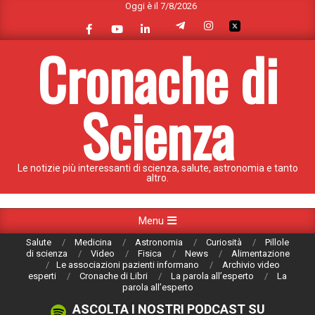
Oggi è il 7/8/2026
Skip
to
content
Cronache di
Scienza
Le notizie più interessanti di scienza, salute, astronomia e tanto
altro.
Primary
Menu
Navigation
Salute
Medicina
Astronomia
Curiosità
Pillole
Menu
di scienza
Video
Fisica
News
Alimentazione
Le associazioni pazienti informano
Archivio video
esperti
Cronache di Libri
La parola all’esperto
La
parola all’esperto
ASCOLTA I NOSTRI PODCAST SU