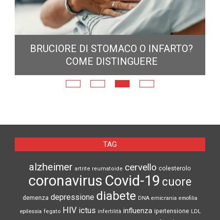
6:
BRUCIORE DI STOMACO O INFARTO?
COME DISTINGUERE
TAG
alzheimer
cervello
colesterolo
artrite reumatoide
coronavirus
Covid-19
cuore
diabete
depressione
demenza
DNA
emicrania
emofilia
HIV
ictus
influenza
epilessia
ipertensione
LDL
fegato
infertilità