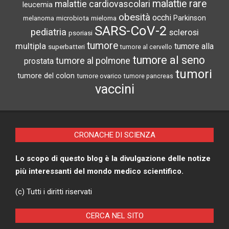
malattie rare
malattie cardiovascolari
leucemia
obesità
occhi
microbiota
Parkinson
melanoma
mieloma
SARS-CoV-2
pediatria
sclerosi
psoriasi
tumore
multipla
tumore alla
superbatteri
tumore al cervello
tumore al seno
tumore al polmone
prostata
tumori
tumore del colon
tumore ovarico
tumore pancreas
vaccini
CRONACHE DI SCIENZA
Lo scopo di questo blog è la divulgazione delle notize
più interessanti del mondo medico scientifico.
(c) Tutti i diritti riservati
CERCA NEL SITO